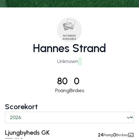
Hannes Strand
Unknown
80
0
Poäng
Birdies
Scorekort
Ljungbyheds GK
24
0
Poäng
Birdies