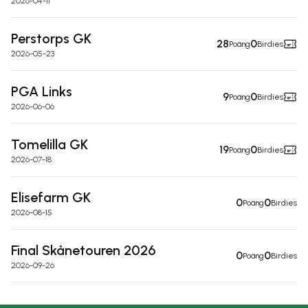
2026-04-11
Perstorps GK
28
0
Poäng
Birdies
2026-05-23
PGA Links
9
0
Poäng
Birdies
2026-06-06
Tomelilla GK
19
0
Poäng
Birdies
2026-07-18
Elisefarm GK
0
0
Poäng
Birdies
2026-08-15
Final Skånetouren 2026
0
0
Poäng
Birdies
2026-09-26