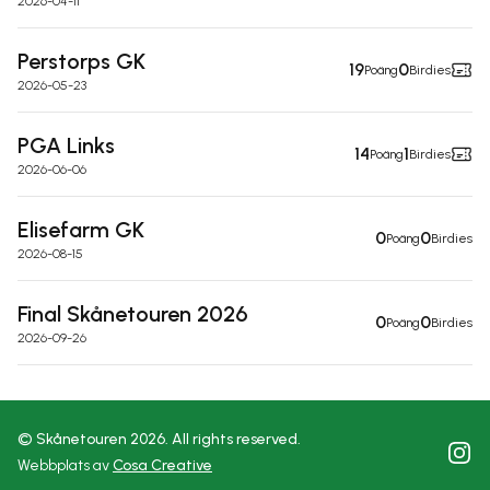
2026-04-11
Perstorps GK
19
0
Poäng
Birdies
2026-05-23
PGA Links
14
1
Poäng
Birdies
2026-06-06
Elisefarm GK
0
0
Poäng
Birdies
2026-08-15
Final Skånetouren 2026
0
0
Poäng
Birdies
2026-09-26
© Skånetouren
2026
. All rights reserved.
Inst
Webbplats av
Cosa Creative