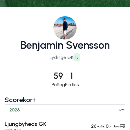
Benjamin Svensson
Lydinge GK
15
59
1
Poäng
Birdies
Scorekort
Ljungbyheds GK
26
0
Poäng
Birdies