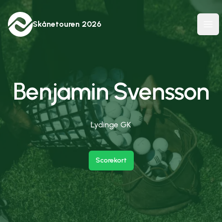
Skånetouren
2026
Ope
Benjamin Svensson
Lydinge GK
Scorekort