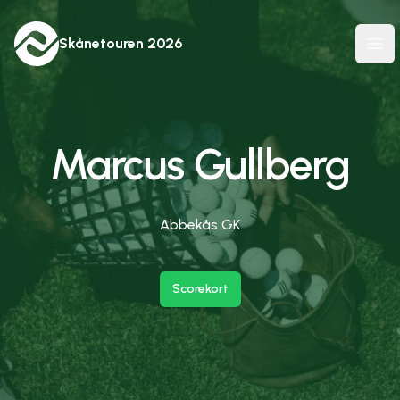
Skånetouren
2026
Ope
Marcus Gullberg
Abbekås GK
Scorekort