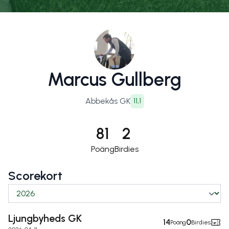
Marcus Gullberg
Abbekås GK
11,1
81
2
Poäng
Birdies
Scorekort
Ljungbyheds GK
14
0
Poäng
Birdies